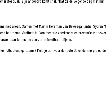
rsfestival? Zijn antwoord komt snel. “Dat ze de volgende dag met minim
ans niet alleen. Samen met Martin Hersman van Beweegalliantie, Sybren 
reed het thema vitaliteit is. Van mentale veerkracht en preventie tot bew
 bouwen aan teams die duurzaam inzetbaar blijven.
oekomstbestendige teams? Meld je aan voor de route Gezonde Energie op de