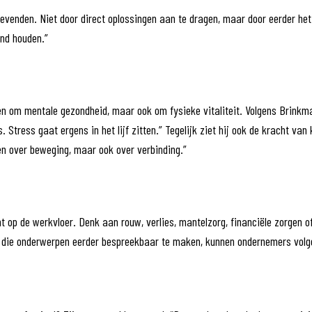
ggevenden. Niet door direct oplossingen aan te dragen, maar door eerder h
ond houden.”
leen om mentale gezondheid, maar ook om fysieke vitaliteit. Volgens Brink
 Stress gaat ergens in het lijf zitten.” Tegelijk ziet hij ook de kracht va
een over beweging, maar ook over verbinding.”
op de werkvloer. Denk aan rouw, verlies, mantelzorg, financiële zorgen of
r die onderwerpen eerder bespreekbaar te maken, kunnen ondernemers volg