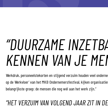
“DUURZAME INZETBA
KENNEN VAN JE ME
Werkdruk, personeelstekorten en stijgend verzuim houden veel onderne
op de Werkvloer’ van het MKB Ondernemersfestival, kijken organisatie
belangrijkste groep: de mensen die nog wél aan het werk zijn.”
“HET VERZUIM VAN VOLGEND JAAR ZIT IN D