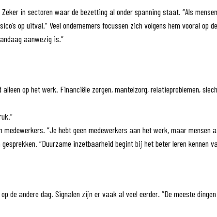
s. Zeker in sectoren waar de bezetting al onder spanning staat. “Als mense
sico’s op uitval.” Veel ondernemers focussen zich volgens hem vooral op de 
 vandaag aanwezig is.”
jd alleen op het werk. Financiële zorgen, mantelzorg, relatieproblemen, s
ruk.”
un medewerkers. “Je hebt geen medewerkers aan het werk, maar mensen aa
 gesprekken. “Duurzame inzetbaarheid begint bij het beter leren kennen v
p de andere dag. Signalen zijn er vaak al veel eerder. “De meeste dingen