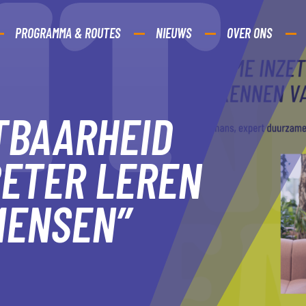
PROGRAMMA & ROUTES
NIEUWS
OVER ONS
TBAARHEID
BETER LEREN
MENSEN”