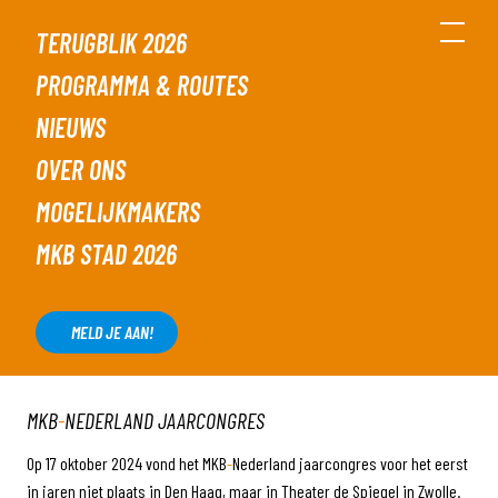
TERUGBLIK 2026
PROGRAMMA & ROUTES
NIEUWS
DONDERDAG 17 OKTOBER,
OVER ONS
2024
LANCERING MKB
MOGELIJKMAKERS
ONDERNEMERSFESTIVAL
MKB STAD 2026
MELD JE AAN
MELD JE AAN!
MKB
-
NEDERLAND JAARCONGRES
Op 17 oktober 2024 vond het MKB
-
Nederland jaarcongres voor het eerst
in jaren niet plaats in Den Haag, maar in Theater de Spiegel in Zwolle.