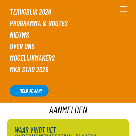
TERUGBLIK 2026
PROGRAMMA & ROUTES
NIEUWS
VEELGESTELDE VRAGEN OVER
OVER ONS
HÉT MKB
MOGELIJKMAKERS
ONDERNEMERSFESTIVAL
MKB STAD 2026
MELD JE AAN!
AANMELDEN
WAAR VINDT HET